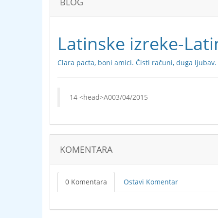
BLOG
Latinske izreke-Lat
Clara pacta, boni amici. Čisti računi, duga ljubav.
03/04/2015
KOMENTARA
0 Komentara
Ostavi Komentar