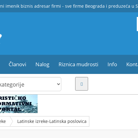
ni imenik biznis adresar firmi - sve firme Beograda i preduzeća u S
Članovi
Nalog
Riznica mudrosti
Info
Kont
eke
Latinske izreke-Latinska poslovica