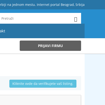
rbiji na jednom mestu. Internet portal Beograd, Srbija
akt
PRIJAVI FIRMU
Kliknite ovde da verifikujete vaš listing.