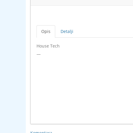
Opis
Detalji
House Tech
—
Komentara