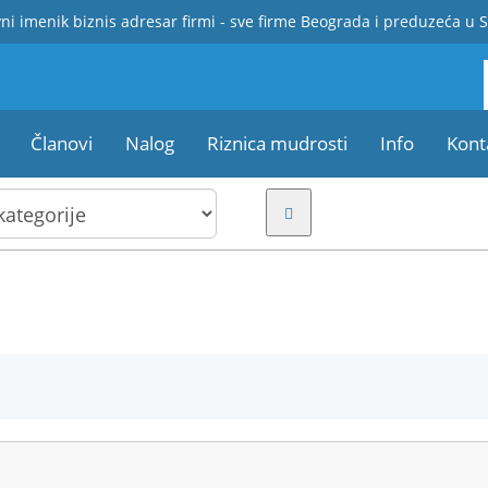
ni imenik biznis adresar firmi - sve firme Beograda i preduzeća u S
Članovi
Nalog
Riznica mudrosti
Info
Kont