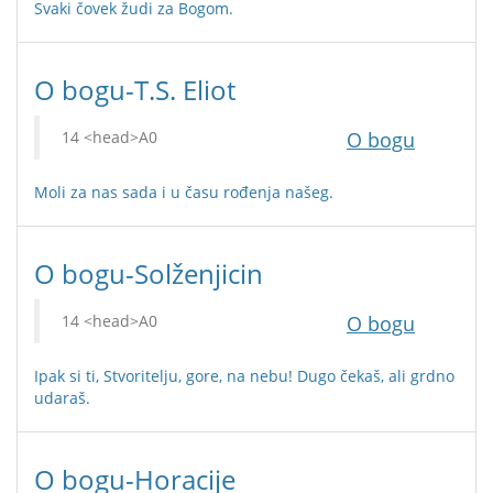
Svaki čovek žudi za Bogom.
O bogu-T.S. Eliot
O bogu
Moli za nas sada i u času rođenja našeg.
O bogu-Solženjicin
O bogu
Ipak si ti, Stvoritelju, gore, na nebu! Dugo čekaš, ali grdno
udaraš.
O bogu-Horacije