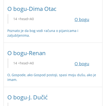
O bogu-Dima Otac
O bogu
Poznato je da bog vodi računa o pijanicama i
zaljubljenima.
O bogu-Renan
O bogu
O, Gospode, ako Gospod postoji, spasi moju dušu, ako je
imam.
O bogu-J. Dučić