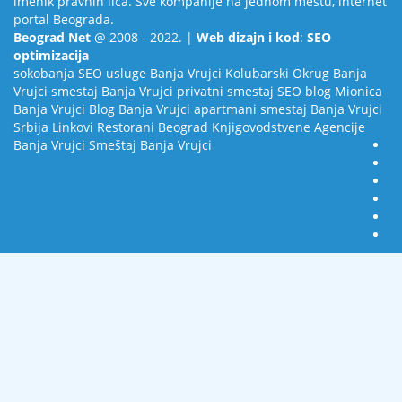
imenik pravnih lica. Sve kompanije na jednom mestu, internet
portal Beograda.
Beograd Net
@ 2008 - 2022. |
Web dizajn i kod
:
SEO
optimizacija
sokobanja
SEO usluge
Banja Vrujci
Kolubarski Okrug
Banja
Vrujci smestaj
Banja Vrujci privatni smestaj
SEO blog
Mionica
Banja Vrujci Blog
Banja Vrujci apartmani smestaj
Banja Vrujci
Srbija
Linkovi
Restorani Beograd
Knjigovodstvene Agencije
Banja Vrujci Smeštaj
Banja Vrujci