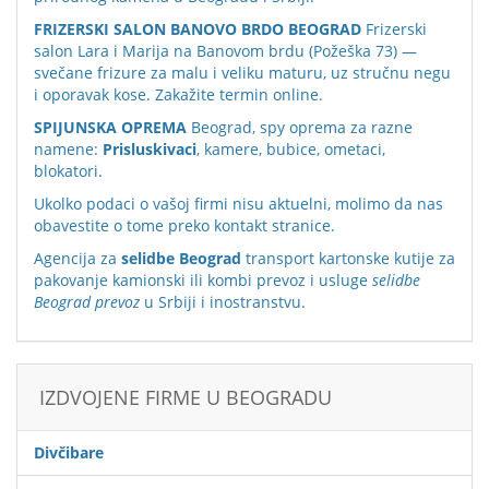
FRIZERSKI SALON BANOVO BRDO BEOGRAD
Frizerski
salon Lara i Marija na Banovom brdu (Požeška 73) —
svečane frizure za malu i veliku maturu, uz stručnu negu
i oporavak kose. Zakažite termin online.
SPIJUNSKA OPREMA
Beograd, spy oprema za razne
namene:
Prisluskivaci
, kamere, bubice, ometaci,
blokatori.
Ukolko podaci o vašoj firmi nisu aktuelni, molimo da nas
obavestite o tome preko
kontakt stranice
.
Agencija za
selidbe Beograd
transport kartonske kutije za
pakovanje kamionski ili kombi prevoz i usluge
selidbe
Beograd prevoz
u Srbiji i inostranstvu.
IZDVOJENE FIRME U BEOGRADU
Divčibare