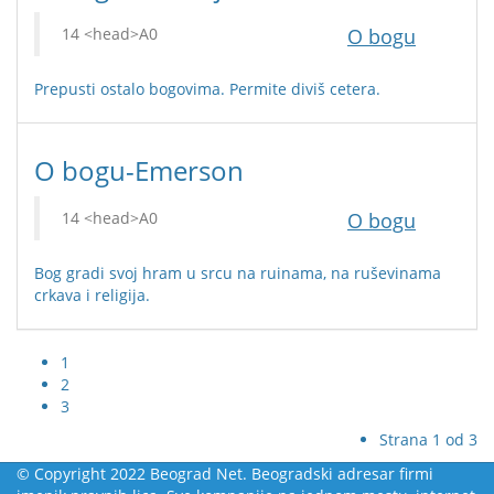
O bogu
Prepusti ostalo bogovima. Permite diviš cetera.
O bogu-Emerson
O bogu
Bog gradi svoj hram u srcu na ruinama, na ruševinama
crkava i religija.
1
2
3
Strana 1 od 3
© Copyright 2022 Beograd Net. Beogradski adresar firmi