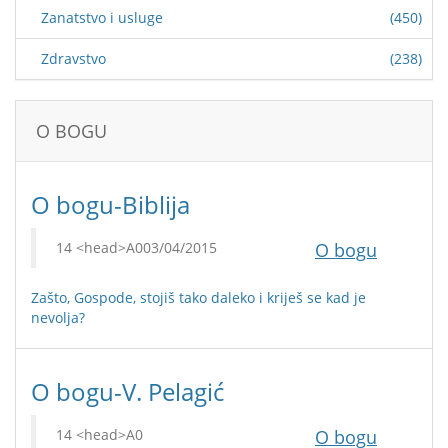
Zanatstvo i usluge
(450)
Zdravstvo
(238)
O BOGU
O bogu-Biblija
03/04/2015
O bogu
Zašto, Gospode, stojiš tako daleko i kriješ se kad je
nevolja?
O bogu-V. Pelagić
O bogu