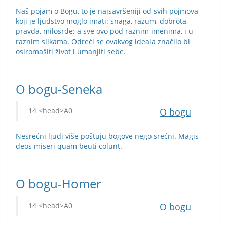
Naš pojam o Bogu, to je najsavršeniji od svih pojmova
koji je ljudstvo moglo imati: snaga, ra­zum, dobrota,
pravda, milosrđe; a sve ovo pod raznim imenima, i u
raznim slikama. Odreći se ovakvog ideala značilo bi
osiromašiti život i umanjiti sebe.
O bogu-Seneka
O bogu
Nesrećni ljudi više poštuju bogove nego srećni. Magis
deos miseri quam beuti colunt.
O bogu-Homer
O bogu