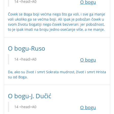
O bogu
Čovek se Boga boji većma nego što ga voli, i sve ga manje
voli ukoliko ga se većma boji. Ali ipak je pobožan čovek u
svom životu bogatiji nego čovek bezveran: jer pobožnost,
to je ipak imati na broju jedno osećanje više, a ne manje.
O bogu-Ruso
O bogu
Da, ako su život i smrt Sokrata mudrost, život i smrt Hrista
su od Boga.
O bogu-J. Dučić
O bogu