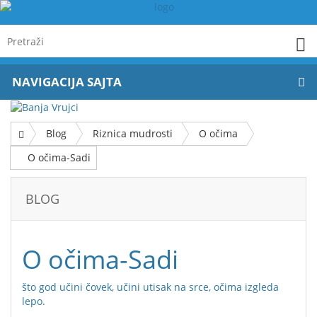
NAVIGACIJA SAJTA
Blog
Riznica mudrosti
O očima
O očima-Sadi
BLOG
O očima-Sadi
što god učini čovek, učini utisak na srce, očima izgleda
lepo.