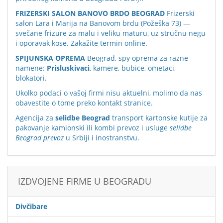
FRIZERSKI SALON BANOVO BRDO BEOGRAD
Frizerski
salon Lara i Marija na Banovom brdu (Požeška 73) —
svečane frizure za malu i veliku maturu, uz stručnu negu
i oporavak kose. Zakažite termin online.
SPIJUNSKA OPREMA
Beograd, spy oprema za razne
namene:
Prisluskivaci
, kamere, bubice, ometaci,
blokatori.
Ukolko podaci o vašoj firmi nisu aktuelni, molimo da nas
obavestite o tome preko
kontakt stranice
.
Agencija za
selidbe Beograd
transport kartonske kutije za
pakovanje kamionski ili kombi prevoz i usluge
selidbe
Beograd prevoz
u Srbiji i inostranstvu.
IZDVOJENE FIRME U BEOGRADU
Divčibare