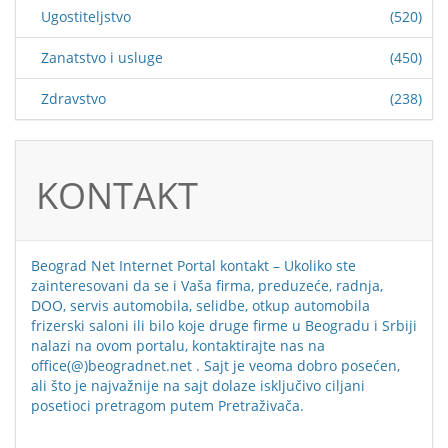
Ugostiteljstvo
(520)
Zanatstvo i usluge
(450)
Zdravstvo
(238)
KONTAKT
Beograd Net Internet Portal kontakt – Ukoliko ste
zainteresovani da se i Vaša firma, preduzeće, radnja,
DOO, servis automobila, selidbe, otkup automobila
frizerski saloni ili bilo koje druge firme u Beogradu i Srbiji
nalazi na ovom portalu, kontaktirajte nas na
office(@)beogradnet.net . Sajt je veoma dobro posećen,
ali što je najvažnije na sajt dolaze isključivo ciljani
posetioci pretragom putem Pretraživača.