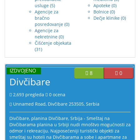
usluge
(5)
Apoteke
(0)
Agencije za
Bolnice
(0)
bračno
Dečje klinike
(0)
posredovanje
(0)
Agencije za
nekretnine
(0)
Čišćenje objekata
(31)
IZDVOJENO
8
0
Divčibare
2,693
pregleda
0
ocena
Unnamed Road, Divčibare 253505, Serbia
Divčibare, planina Divčibare, Srbija - Smeštaj na
Divčibarama planina u Srbiji nudi mnoštvo mogućnosti za
odmor i rekreaciju. Najposećeniji turistički objekti za
smeštaj su hoteli na Divčibarama a sobe i apartmane za