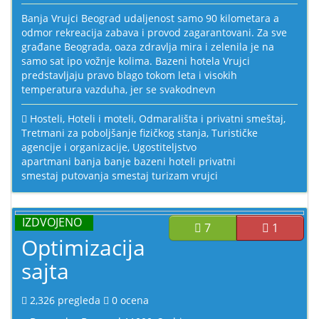
Banja Vrujci Beograd udaljenost samo 90 kilometara a
odmor rekreacija zabava i provod zagarantovani. Za sve
građane Beograda, oaza zdravlja mira i zelenila je na
samo sat ipo vožnje kolima. Bazeni hotela Vrujci
predstavljaju pravo blago tokom leta i visokih
temperatura vazduha, jer se svakodnevn
Hosteli
,
Hoteli i moteli
,
Odmarališta i privatni smeštaj
,
Tretmani za poboljšanje fizičkog stanja
,
Turističke
agencije i organizacije
,
Ugostiteljstvo
apartmani
banja
banje
bazeni
hoteli
privatni
smestaj
putovanja
smestaj
turizam
vrujci
IZDVOJENO
7
1
Optimizacija
sajta
2,326
pregleda
0
ocena