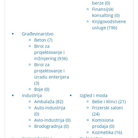
berze
(0)
Finansijski
konsalting
(0)
Knjigovodstvene
usluge
(196)
Građevinarstvo
Beton
(7)
Biroi za
projektovanje i
inžinjering
(936)
Biroi za
projektovanje i
izradu enterijera
(3)
Boje
(0)
Industrija
Izgled i moda
Ambalaža
(82)
Bebe i klinci
(21)
Auto-industrija
Frizerski saloni
(0)
(24)
Avio-industrija
(0)
Komisiona
Brodogradnja
(0)
prodaja
(0)
Kozmetika
(16)