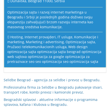
Dunavska, Beograd 11000, Serbia
Optimizacija sajta i razvoj internet marketinga u
Beogradu i Srbiji je poslednjih godina doživeo svoju
ekspanziju zahvaljujući brzom razvoju interneta kao
masovnog sredstva komunikacije.
Hosting
,
Internet provajderi
,
IT usluge
,
Komunikacije i
marketing
,
Marketing i advertising
,
Optimizacija sajta
,
Pružaoci telekomunikacionih usluga
,
Web design
optimizacija sajta
optimizacija sajta beograd
optimizacija
web sajtova
optimizacija za google
optimizacija za
pretrazivace
seo
seo optimizacija
seo optimizacija sajta
Selidbe Beograd
- agencija za selidbe i prevoz u Beogradu.
Profesionalna firma za
Selidbe u Beogradu
pakovanje stvari,
transport robe, kombi prevoz i kamionski prevoz.
Beogradski splavovi
- aktuelne informacije o programima
splavova, kafana i klubova u Beogradu.