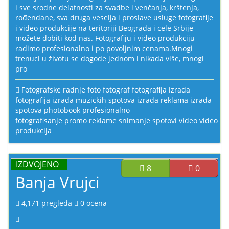
i sve srodne delatnosti za svadbe i venčanja, krštenja,
rođendane, sva druga veselja i proslave usluge fotografije
i video produkcije na teritoriji Beograda i cele Srbije
možete dobiti kod nas. Fotografiju i video produkciju
radimo profesionalno i po povoljnim cenama.Mnogi
trenuci u životu se dogode jednom i nikada više, mnogi
pro
Fotografske radnje
foto
fotograf
fotografija
izrada
fotografija
izrada muzickih spotova
izrada reklama
izrada
spotova
photobook
profesionalno
fotografisanje
promo
reklame
snimanje
spotovi
video
video
produkcija
IZDVOJENO
8
0
Banja Vrujci
4,171
pregleda
0
ocena