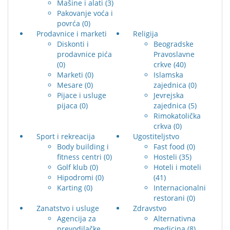
Mašine i alati
(3)
Pakovanje voća i
povrća
(0)
Prodavnice i marketi
Religija
Diskonti i
Beogradske
prodavnice pića
Pravoslavne
(0)
crkve
(40)
Marketi
(0)
Islamska
Mesare
(0)
zajednica
(0)
Pijace i usluge
Jevrejska
pijaca
(0)
zajednica
(5)
Rimokatolička
crkva
(0)
Sport i rekreacija
Ugostiteljstvo
Body building i
Fast food
(0)
fitness centri
(0)
Hosteli
(35)
Golf klub
(0)
Hoteli i moteli
Hipodromi
(0)
(41)
Karting
(0)
Internacionalni
restorani
(0)
Zanatstvo i usluge
Zdravstvo
Agencija za
Alternativna
prevodilačke
medicina
(8)