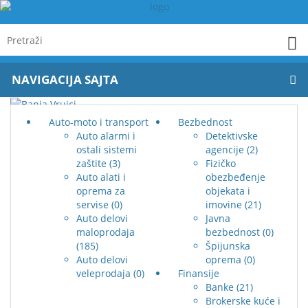
NAVIGACIJA SAJTA
Auto-moto i transport
Bezbednost
Auto alarmi i
Detektivske
ostali sistemi
agencije
(2)
zaštite
(3)
Fizičko
Auto alati i
obezbeđenje
oprema za
objekata i
servise
(0)
imovine
(21)
Auto delovi
Javna
maloprodaja
bezbednost
(0)
(185)
Špijunska
Auto delovi
oprema
(0)
veleprodaja
(0)
Finansije
Banke
(21)
Brokerske kuće i