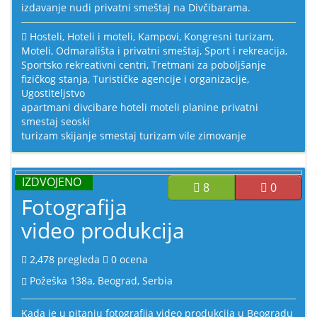
izdavanje nudi privatni smeštaj na Divčibarama.
Hosteli
,
Hoteli i moteli
,
Kampovi
,
Kongresni turizam
,
Moteli
,
Odmarališta i privatni smeštaj
,
Sport i rekreacija
,
Sportsko rekreativni centri
,
Tretmani za poboljšanje
fizičkog stanja
,
Turističke agencije i organizacije
,
Ugostiteljstvo
apartmani
divcibare
hoteli
moteli
planine
privatni
smestaj
seoski
turizam
skijanje
smestaj
turizam
vile
zimovanje
IZDVOJENO
8
0
Fotografija
video produkcija
2,478
pregleda
0
ocena
Požeška 138a, Beograd, Serbia
Kada je u pitanju fotografija video produkcija u Beogradu