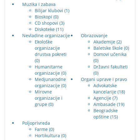
Muzika i zabava
Bilijar klubovi
(1)
Bioskopi
(0)
CD shopovi
(3)
Diskoteke
(11)
Nevladine organizacije
Obrazovanje
Ekološke
Akademije
(2)
organizacije
Baletske škole
(0)
drustva pokreti
Domovi učenika
(0)
(0)
Humanitarne
Državni fakulteti
organizacije
(0)
(0)
Medjunarodne
Organi uprave i pravo
organizacije
(0)
Advokatske
Mirovne
kancelarije
(18)
organizacije i
Agencije
(7)
grupe
(0)
Ambasade
(19)
Beogradske
opštine
(15)
Poljoprivreda
Farme
(0)
Hortikultura
(0)