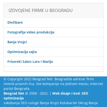
IZDVOJENE FIRME U BEOGRADU
Divčibare
Fotografija video produkcija
Banja Vrujci
Optimizacija sajta
Frizerski Salon Lara i Marija
© Copyright 2022 Beograd Net. Beogradski adresar firmi
imenik pravnih lica. Sve kompanije na jednom mestu, internet
portal Beograda.
Beograd Net
@ 2008 - 2022. |
Web dizajn i kod
:
SEO
optimizacija
sokobanja
SEO usluge
Banja Vrujci
Kolubarski Okrug
Banja