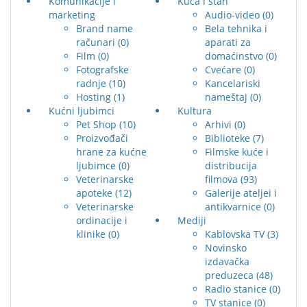
Komunikacije i
Kuća i stan
marketing
Audio-video
(0)
Brand name
Bela tehnika i
računari
(0)
aparati za
Film
(0)
domaćinstvo
(0)
Fotografske
Cvećare
(0)
radnje
(10)
Kancelariski
Hosting
(1)
nameštaj
(0)
Kućni ljubimci
Kultura
Pet Shop
(10)
Arhivi
(0)
Proizvođači
Biblioteke
(7)
hrane za kućne
Filmske kuće i
ljubimce
(0)
distribucija
Veterinarske
filmova
(93)
apoteke
(12)
Galerije ateljei i
Veterinarske
antikvarnice
(0)
ordinacije i
Mediji
klinike
(0)
Kablovska TV
(3)
Novinsko
izdavačka
preduzeca
(48)
Radio stanice
(0)
TV stanice
(0)