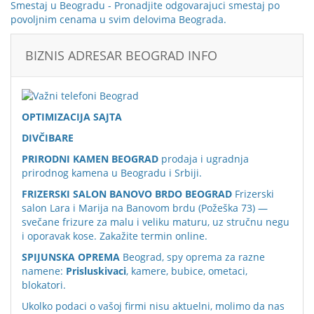
Smestaj u Beogradu
- Pronadjite odgovarajuci smestaj po
povoljnim cenama u svim delovima Beograda.
BIZNIS ADRESAR BEOGRAD INFO
OPTIMIZACIJA SAJTA
DIVČIBARE
PRIRODNI KAMEN BEOGRAD
prodaja i ugradnja
prirodnog kamena u Beogradu i Srbiji.
FRIZERSKI SALON BANOVO BRDO BEOGRAD
Frizerski
salon Lara i Marija na Banovom brdu (Požeška 73) —
svečane frizure za malu i veliku maturu, uz stručnu negu
i oporavak kose. Zakažite termin online.
SPIJUNSKA OPREMA
Beograd, spy oprema za razne
namene:
Prisluskivaci
, kamere, bubice, ometaci,
blokatori.
Ukolko podaci o vašoj firmi nisu aktuelni, molimo da nas