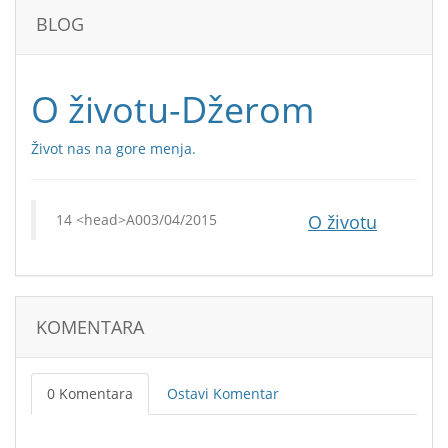
BLOG
O životu-Džerom
Život nas na gore menja.
03/04/2015
O životu
KOMENTARA
0 Komentara
Ostavi Komentar