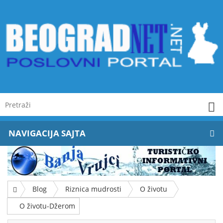
NAVIGACIJA SAJTA
Blog
Riznica mudrosti
O životu
O životu-Džerom