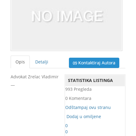
Opis
Detalji
Kontaktiraj Autora
Advokat Zrelac Vladimir
STATISTIKA LISTINGA
—
993 Pregleda
0 Komentara
Odštampaj ovu stranu
Dodaj u omiljene
0
0