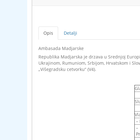
Opis
Detalji
Ambasada Madjarske
Republika Madjarska je drzava u Srednjoj Europi
Ukrajinom, Rumuniom, Srbijom, Hrvatskom i Slove
„Višegradsku cetvorku“ (V4).
Gl
Sl
Vl
– 
–
Pr