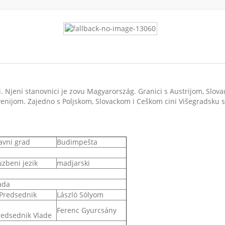
. Njeni stanovnici je zovu Magyarország. Granici s Austrijom, Slov
nijom. Zajedno s Poljskom, Slovackom i Ceškom cini Višegradsku s
avni grad
Budimpešta
uzbeni jezik
madjarski
ada
Predsednik
László Sólyom
Ferenc Gyurcsány
edsednik Vlade