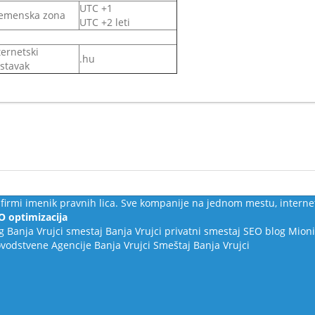
UTC +1
emenska zona
UTC +2 leti
ternetski
.hu
stavak
firmi imenik pravnih lica. Sve kompanije na jednom mestu, interne
O optimizacija
g
Banja Vrujci smestaj
Banja Vrujci privatni smestaj
SEO blog
Mioni
ovodstvene Agencije
Banja Vrujci Smeštaj
Banja Vrujci