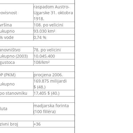
raspadom Austro-
ovisnost
Ugarske 31. oktobra
1918.
vršina
108. po velicini
ukupno
93.030 km²
% vode
0,74 %
anovništvo
78. po velicini
ukupno (2003)
10.045.400
gustoca
108/km²
P (PKM)
procjena 2006.
169.875 milijardi
ukupno
$ (48.)
po stanovniku
17,405 $ (40.)
madjarska forinta
luta
(100 filléra)
zivni broj
+36