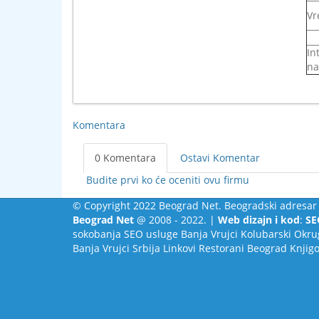
Vr
In
na
Komentara
0 Komentara
Ostavi Komentar
Budite prvi ko će oceniti ovu firmu
© Copyright 2022 Beograd Net. Beogradski adresar 
Beograd Net
@ 2008 - 2022. |
Web dizajn i kod
:
SE
sokobanja
SEO usluge
Banja Vrujci
Kolubarski Okru
Banja Vrujci Srbija
Linkovi
Restorani Beograd
Knjig