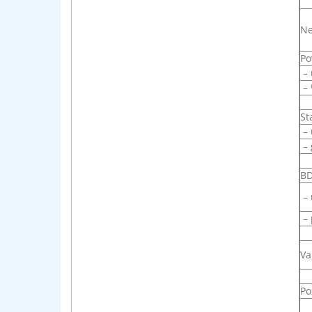
Ne
Po
– 
– 
St
– 
– 
BD
– 
– 
Va
Po