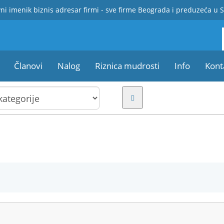
ni imenik biznis adresar firmi - sve firme Beograda i preduzeća u S
Članovi
Nalog
Riznica mudrosti
Info
Kont