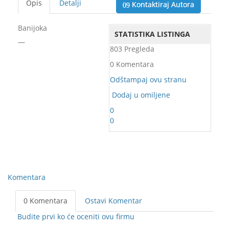
Opis
Detalji
Kontaktiraj Autora
Banijoka
STATISTIKA LISTINGA
—
803 Pregleda
0 Komentara
Odštampaj ovu stranu
Dodaj u omiljene
0
0
Komentara
0 Komentara
Ostavi Komentar
Budite prvi ko će oceniti ovu firmu