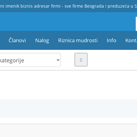
ni imenik biznis adresar firmi - sve firme Beograda i preduzeća u S
Članovi
Nalog
Riznica mudrosti
Info
Kont