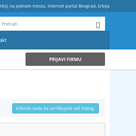
rbiji na jednom mestu. Internet portal Beograd, Srbija
akt
PRIJAVI FIRMU
Kliknite ovde da verifikujete vaš listing.