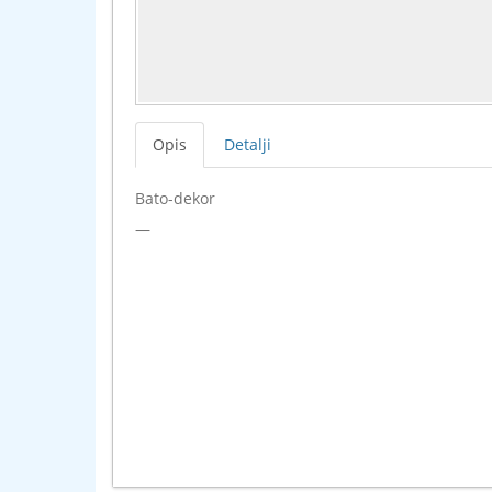
Opis
Detalji
Bato-dekor
—