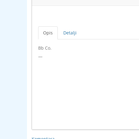
Opis
Detalji
Bb Co.
—
Komentara