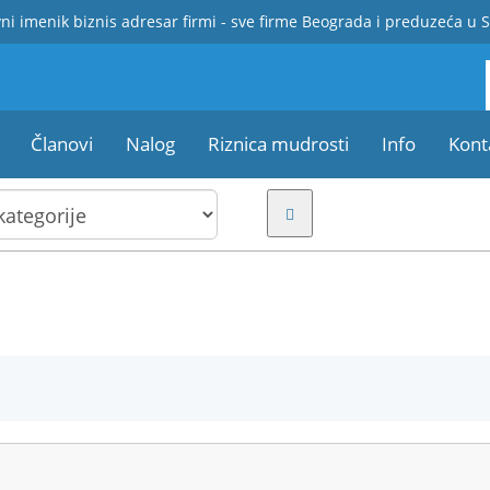
ni imenik biznis adresar firmi - sve firme Beograda i preduzeća u S
Članovi
Nalog
Riznica mudrosti
Info
Kont