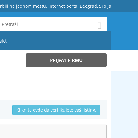
rbiji na jednom mestu. Internet portal Beograd, Srbija
akt
PRIJAVI FIRMU
Kliknite ovde da verifikujete vaš listing.