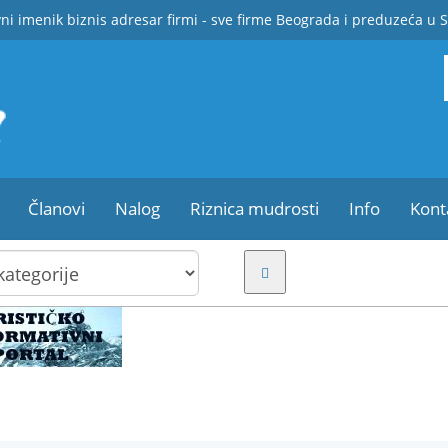
ni imenik biznis adresar firmi - sve firme Beograda i preduzeća u S
Članovi
Nalog
Riznica mudrosti
Info
Kont