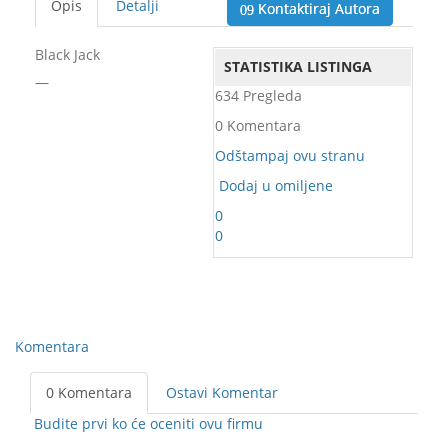
Opis
Detalji
Kontaktiraj Autora
Black Jack
STATISTIKA LISTINGA
—
634 Pregleda
0 Komentara
Odštampaj ovu stranu
Dodaj u omiljene
0
0
Komentara
0 Komentara
Ostavi Komentar
Budite prvi ko će oceniti ovu firmu