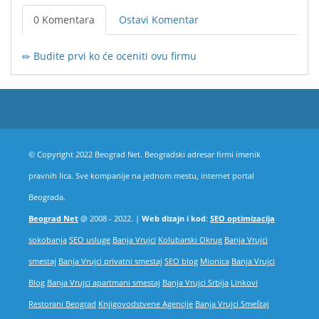
0 Komentara
Ostavi Komentar
Budite prvi ko će oceniti ovu firmu
© Copyright 2022 Beograd Net. Beogradski adresar firmi imenik
pravnih lica. Sve kompanije na jednom mestu, internet portal
Beograda.
Beograd Net
@ 2008 - 2022. |
Web dizajn i kod
:
SEO optimizacija
sokobanja
SEO usluge
Banja Vrujci
Kolubarski Okrug
Banja Vrujci
smestaj
Banja Vrujci privatni smestaj
SEO blog
Mionica
Banja Vrujci
Blog
Banja Vrujci apartmani smestaj
Banja Vrujci Srbija
Linkovi
Restorani Beograd
Knjigovodstvene Agencije
Banja Vrujci Smeštaj