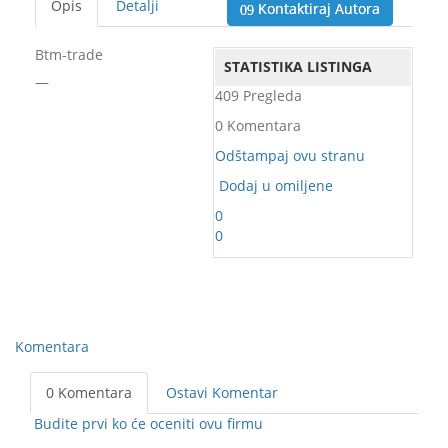
Opis
Detalji
Kontaktiraj Autora
Btm-trade
STATISTIKA LISTINGA
—
409 Pregleda
0 Komentara
Odštampaj ovu stranu
Dodaj u omiljene
0
0
Komentara
0 Komentara
Ostavi Komentar
Budite prvi ko će oceniti ovu firmu