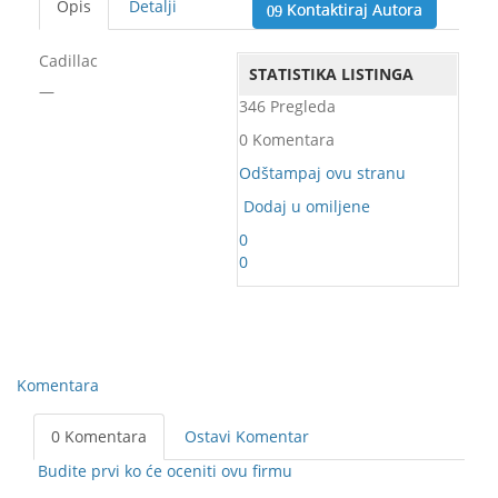
Opis
Detalji
Kontaktiraj Autora
Cadillac
STATISTIKA LISTINGA
—
346 Pregleda
0 Komentara
Odštampaj ovu stranu
Dodaj u omiljene
0
0
Komentara
0 Komentara
Ostavi Komentar
Budite prvi ko će oceniti ovu firmu