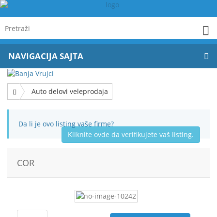
NAVIGACIJA SAJTA
Auto delovi veleprodaja
Da li je ovo listing vaše firme?
Kliknite ovde da verifikujete vaš listing.
COR