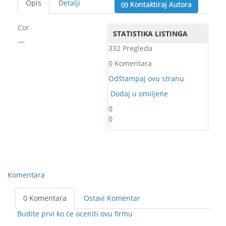
Opis
Detalji
Kontaktiraj Autora
Cor
STATISTIKA LISTINGA
—
332 Pregleda
0 Komentara
Odštampaj ovu stranu
Dodaj u omiljene
0
0
Komentara
0 Komentara
Ostavi Komentar
Budite prvi ko će oceniti ovu firmu