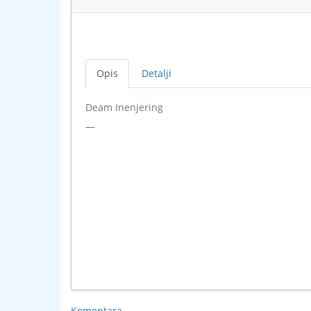
Opis
Detalji
Deam Inenjering
—
Komentara