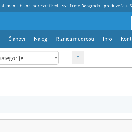
ni imenik biznis adresar firmi - sve firme Beograda i preduzeća u S
Članovi
Nalog
Riznica mudrosti
Info
Kont