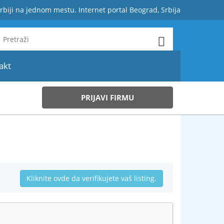
rbiji na jednom mestu. Internet portal Beograd, Srbija
akt
PRIJAVI FIRMU
Kliknite ovde da verifikujete vaš listing.