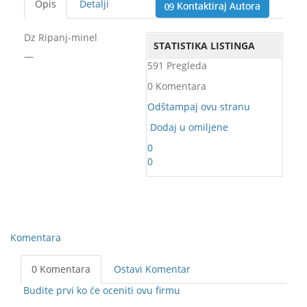
Opis
Detalji
Kontaktiraj Autora
Dz Ripanj-minel
STATISTIKA LISTINGA
—
591 Pregleda
0 Komentara
Odštampaj ovu stranu
Dodaj u omiljene
0
0
Komentara
0 Komentara
Ostavi Komentar
Budite prvi ko će oceniti ovu firmu