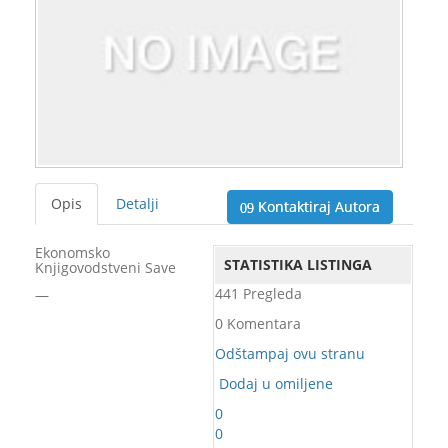
Opis
Detalji
Kontaktiraj Autora
Ekonomsko
STATISTIKA LISTINGA
Knjigovodstveni Save
441 Pregleda
—
0 Komentara
Odštampaj ovu stranu
Dodaj u omiljene
0
0