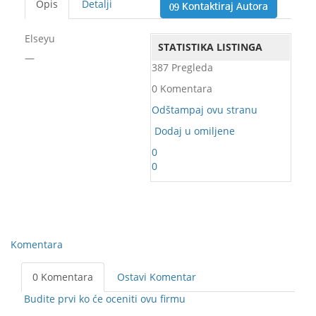
Opis
Detalji
Kontaktiraj Autora
Elseyu
STATISTIKA LISTINGA
—
387 Pregleda
0 Komentara
Odštampaj ovu stranu
Dodaj u omiljene
0
0
Komentara
0 Komentara
Ostavi Komentar
Budite prvi ko će oceniti ovu firmu