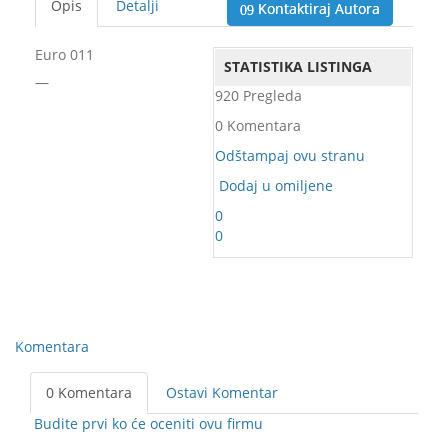
Opis
Detalji
Kontaktiraj Autora
Euro 011
STATISTIKA LISTINGA
—
920 Pregleda
0 Komentara
Odštampaj ovu stranu
Dodaj u omiljene
0
0
Komentara
0 Komentara
Ostavi Komentar
Budite prvi ko će oceniti ovu firmu