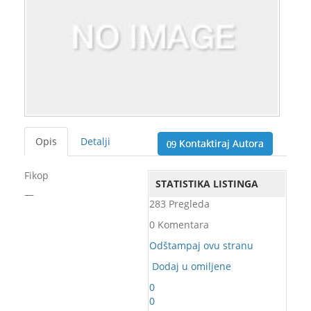
Opis
Detalji
Kontaktiraj Autora
Fikop
STATISTIKA LISTINGA
—
283 Pregleda
0 Komentara
Odštampaj ovu stranu
Dodaj u omiljene
0
0