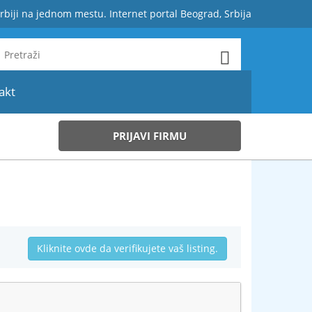
rbiji na jednom mestu. Internet portal Beograd, Srbija
akt
PRIJAVI FIRMU
Kliknite ovde da verifikujete vaš listing.