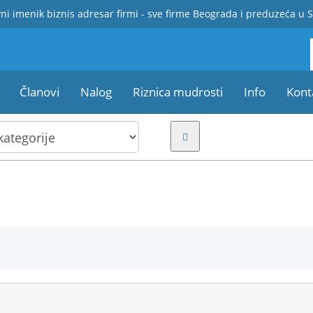
ni imenik biznis adresar firmi - sve firme Beograda i preduzeća u S
Članovi
Nalog
Riznica mudrosti
Info
Kont