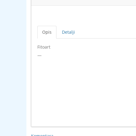
Opis
Detalji
Fitoart
—
Komentara