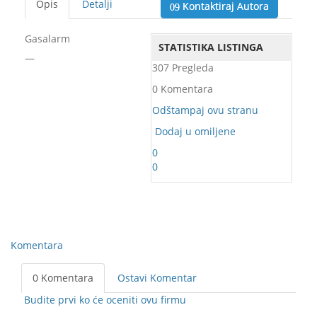
Opis
Detalji
Kontaktiraj Autora
Gasalarm
STATISTIKA LISTINGA
—
307 Pregleda
0 Komentara
Odštampaj ovu stranu
Dodaj u omiljene
0
0
Komentara
0 Komentara
Ostavi Komentar
Budite prvi ko će oceniti ovu firmu