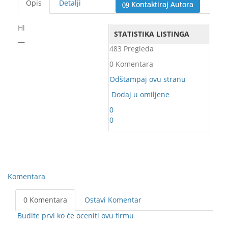
Opis
Detalji
Kontaktiraj Autora
Hl
STATISTIKA LISTINGA
—
483 Pregleda
0 Komentara
Odštampaj ovu stranu
Dodaj u omiljene
0
0
Komentara
0 Komentara
Ostavi Komentar
Budite prvi ko će oceniti ovu firmu