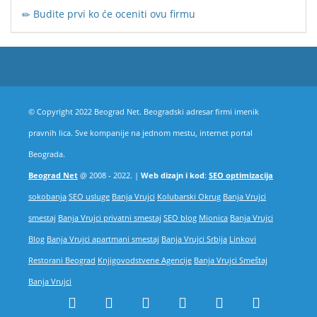
Budite prvi ko će oceniti ovu firmu
© Copyright 2022 Beograd Net. Beogradski adresar firmi imenik
pravnih lica. Sve kompanije na jednom mestu, internet portal
Beograda.
Beograd Net
@ 2008 - 2022. |
Web dizajn i kod
:
SEO optimizacija
sokobanja
SEO usluge
Banja Vrujci
Kolubarski Okrug
Banja Vrujci
smestaj
Banja Vrujci privatni smestaj
SEO blog
Mionica
Banja Vrujci
Blog
Banja Vrujci apartmani smestaj
Banja Vrujci Srbija
Linkovi
Restorani Beograd
Knjigovodstvene Agencije
Banja Vrujci Smeštaj
Banja Vrujci