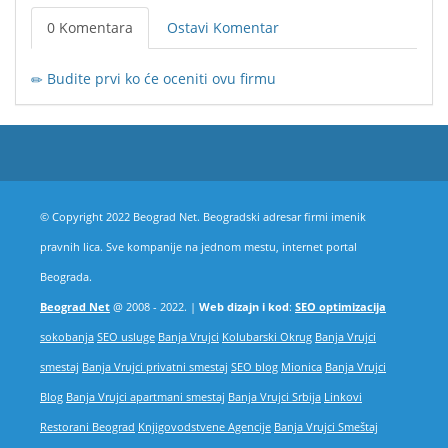
0 Komentara
Ostavi Komentar
Budite prvi ko će oceniti ovu firmu
© Copyright 2022 Beograd Net. Beogradski adresar firmi imenik
pravnih lica. Sve kompanije na jednom mestu, internet portal
Beograda.
Beograd Net
@ 2008 - 2022. |
Web dizajn i kod
:
SEO optimizacija
sokobanja
SEO usluge
Banja Vrujci
Kolubarski Okrug
Banja Vrujci
smestaj
Banja Vrujci privatni smestaj
SEO blog
Mionica
Banja Vrujci
Blog
Banja Vrujci apartmani smestaj
Banja Vrujci Srbija
Linkovi
Restorani Beograd
Knjigovodstvene Agencije
Banja Vrujci Smeštaj