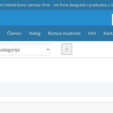
ni imenik biznis adresar firmi - sve firme Beograda i preduzeća u S
Članovi
Nalog
Riznica mudrosti
Info
Kont