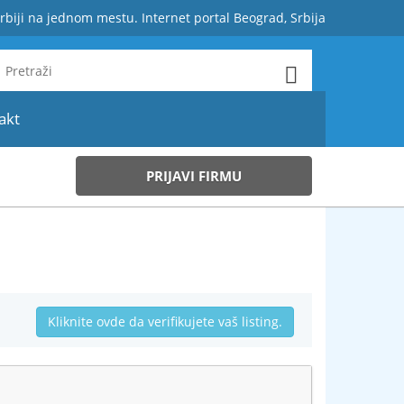
rbiji na jednom mestu. Internet portal Beograd, Srbija
akt
PRIJAVI FIRMU
Kliknite ovde da verifikujete vaš listing.