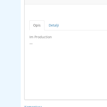
Opis
Detalji
Im Production
—
Komentara