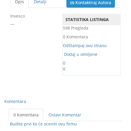
Opis
Detalji
Kontaktiraj Autora
Invesco
STATISTIKA LISTINGA
—
598 Pregleda
0 Komentara
Odštampaj ovu stranu
Dodaj u omiljene
0
0
Komentara
0 Komentara
Ostavi Komentar
Budite prvi ko će oceniti ovu firmu