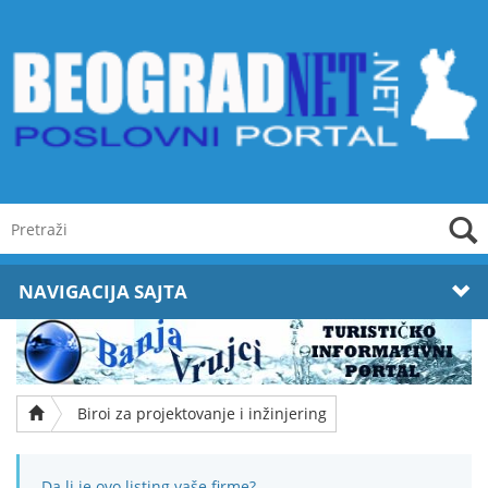
NAVIGACIJA SAJTA
Biroi za projektovanje i inžinjering
Da li je ovo listing vaše firme?