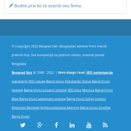
Budite prvi ko će oceniti ovu firmu
© Copyright 2022 Beograd Net. Beogradski adresar firmi imenik
pravnih lica. Sve kompanije na jednom mestu, internet portal
Beograda.
Beograd Net
@ 2008 - 2022. |
Web dizajn i kod
:
SEO optimizacija
sokobanja
SEO usluge
Banja Vrujci
Kolubarski Okrug
Banja Vrujci
smestaj
Banja Vrujci privatni smestaj
SEO blog
Mionica
Banja Vrujci
Blog
Banja Vrujci apartmani smestaj
Banja Vrujci Srbija
Linkovi
Restorani Beograd
Knjigovodstvene Agencije
Banja Vrujci Smeštaj
Banja Vrujci