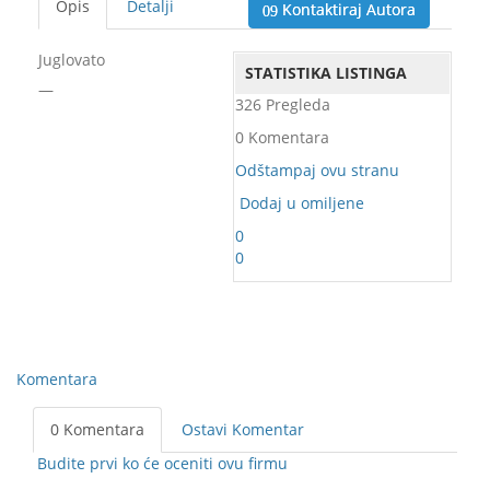
Opis
Detalji
Kontaktiraj Autora
Juglovato
STATISTIKA LISTINGA
—
326 Pregleda
0 Komentara
Odštampaj ovu stranu
Dodaj u omiljene
0
0
Komentara
0 Komentara
Ostavi Komentar
Budite prvi ko će oceniti ovu firmu