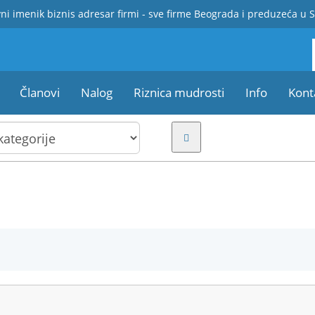
ni imenik biznis adresar firmi - sve firme Beograda i preduzeća u S
Članovi
Nalog
Riznica mudrosti
Info
Kont