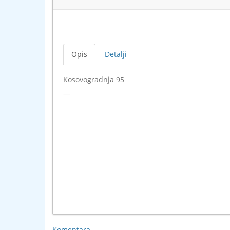
Opis
Detalji
Kosovogradnja 95
—
Komentara