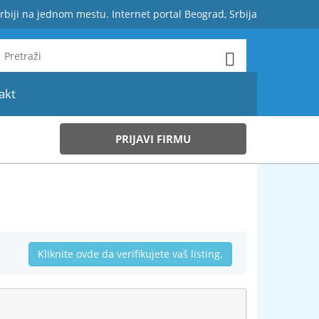
rbiji na jednom mestu. Internet portal Beograd, Srbija
akt
PRIJAVI FIRMU
Kliknite ovde da verifikujete vaš listing.