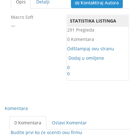
Opis
Detalji
Kontaktiraj Autora
Macro Soft
STATISTIKA LISTINGA
—
291 Pregleda
0 Komentara
Odštampaj ovu stranu
Dodaj u omiljene
0
0
Komentara
0 Komentara
Ostavi Komentar
Budite prvi ko će oceniti ovu firmu