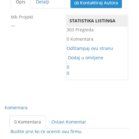
Opis
Detalji
Kontaktiraj Autora
Mb Projekt
STATISTIKA LISTINGA
—
303 Pregleda
0 Komentara
Odštampaj ovu stranu
Dodaj u omiljene
0
0
Komentara
0 Komentara
Ostavi Komentar
Budite prvi ko će oceniti ovu firmu