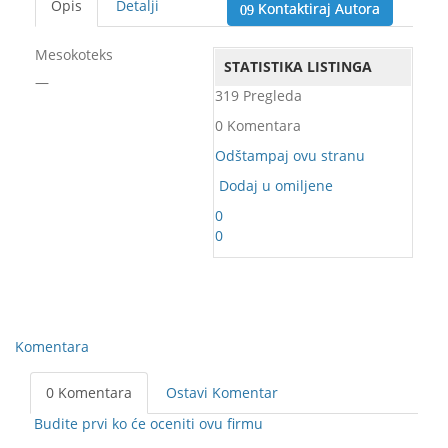
Opis
Detalji
Kontaktiraj Autora
Mesokoteks
STATISTIKA LISTINGA
—
319 Pregleda
0 Komentara
Odštampaj ovu stranu
Dodaj u omiljene
0
0
Komentara
0 Komentara
Ostavi Komentar
Budite prvi ko će oceniti ovu firmu