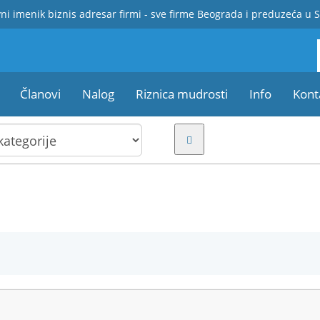
ni imenik biznis adresar firmi - sve firme Beograda i preduzeća u S
Članovi
Nalog
Riznica mudrosti
Info
Kont