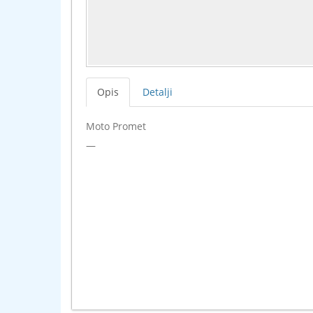
Opis
Detalji
Moto Promet
—