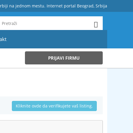
rbiji na jednom mestu. Internet portal Beograd, Srbija
akt
PRIJAVI FIRMU
Kliknite ovde da verifikujete vaš listing.