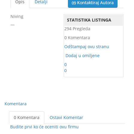
Opis
Detalji
Kontaktiraj Autora
Niving
STATISTIKA LISTINGA
—
294 Pregleda
0 Komentara
Odštampaj ovu stranu
Dodaj u omiljene
0
0
Komentara
0 Komentara
Ostavi Komentar
Budite prvi ko će oceniti ovu firmu