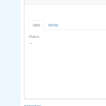
Opis
Detalji
Plabra
—
Komentara