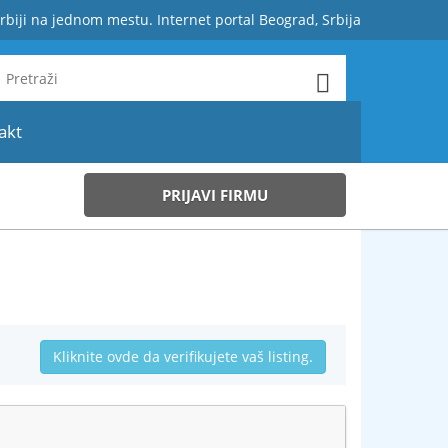
rbiji na jednom mestu. Internet portal Beograd, Srbija
akt
PRIJAVI FIRMU
Kliknite ovde da verifikujete vaš listing.