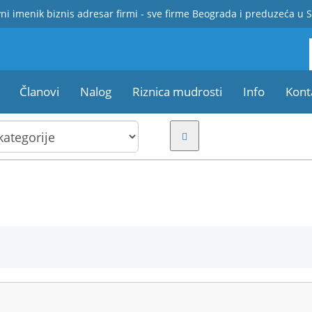
ni imenik biznis adresar firmi - sve firme Beograda i preduzeća u S
Članovi
Nalog
Riznica mudrosti
Info
Kont