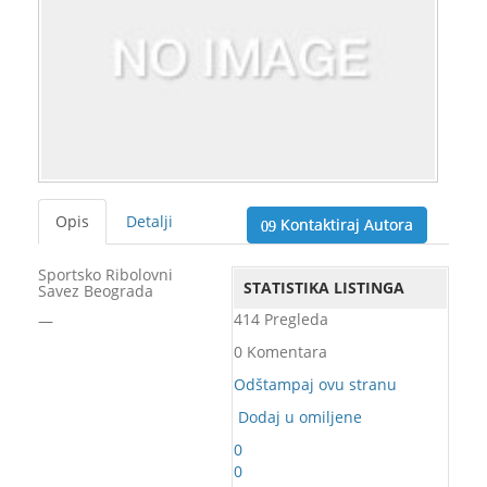
Opis
Detalji
Kontaktiraj Autora
Sportsko Ribolovni
STATISTIKA LISTINGA
Savez Beograda
414 Pregleda
—
0 Komentara
Odštampaj ovu stranu
Dodaj u omiljene
0
0