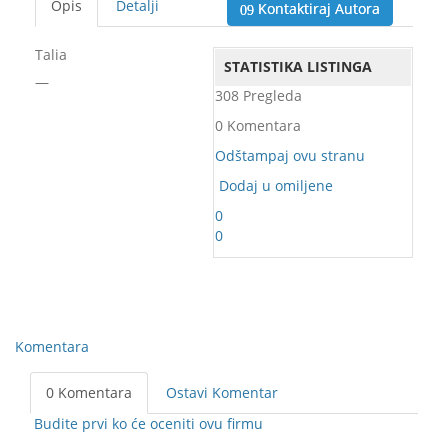
Opis
Detalji
Kontaktiraj Autora
Talia
STATISTIKA LISTINGA
—
308 Pregleda
0 Komentara
Odštampaj ovu stranu
Dodaj u omiljene
0
0
Komentara
0 Komentara
Ostavi Komentar
Budite prvi ko će oceniti ovu firmu