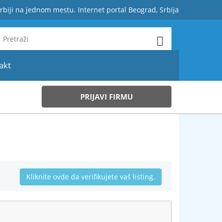
rbiji na jednom mestu. Internet portal Beograd, Srbija
akt
PRIJAVI FIRMU
Kliknite ovde da verifikujete vaš listing.