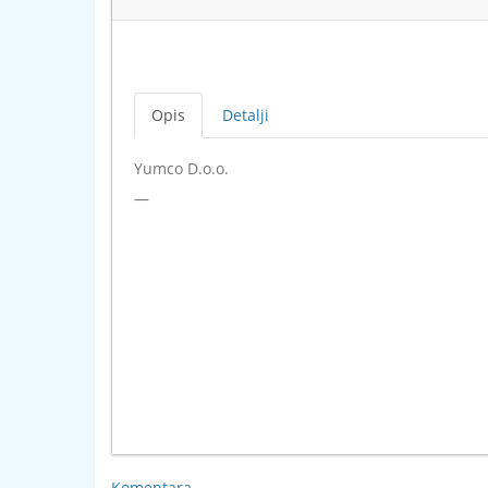
Opis
Detalji
Yumco D.o.o.
—
Komentara