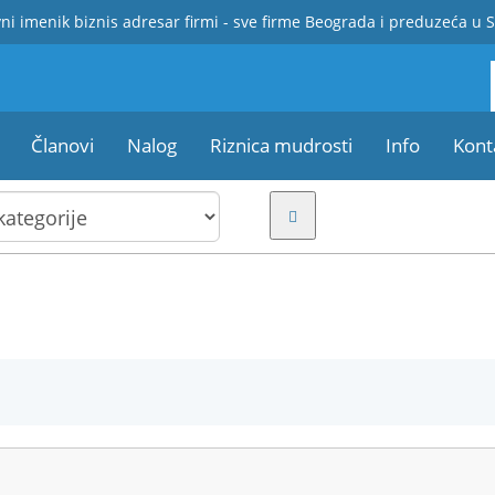
ni imenik biznis adresar firmi - sve firme Beograda i preduzeća u S
Članovi
Nalog
Riznica mudrosti
Info
Kont