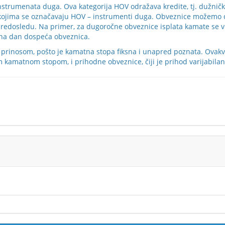
nstrumenata duga. Ova kategorija HOV odražava kredite, tj. dužničko
, kojima se označavaju HOV – instrumenti duga. Obveznice možemo d
redosledu. Na primer, za dugoročne obveznice isplata kamate se v
i na dan dospeća obveznica.
 prinosom, pošto je kamatna stopa fiksna i unapred poznata. Ovakva
m kamatnom stopom, i prihodne obveznice, čiji je prihod varijabilan