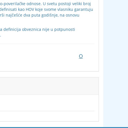
-poverilačke odnose. U svetu postoji veliki broj
efinisati kao HOV koje svome vlasniku garantuju
rši najčešće dva puta godišnje, na osnovu
 definicija obveznica nije u potpunosti
.
O