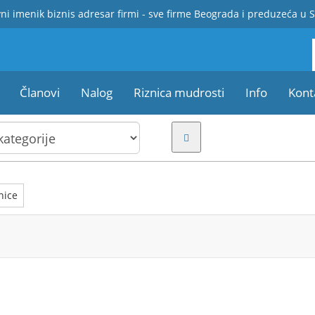
ni imenik biznis adresar firmi - sve firme Beograda i preduzeća u S
Članovi
Nalog
Riznica mudrosti
Info
Kont
nice