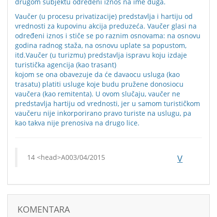
drugom subjektu određeni iznos na ime duga.
Vaučer (u procesu privatizacije) predstavlja i hartiju od
vrednosti za kupovinu akcija preduzeća. Vaučer glasi na
određeni iznos i stiče se po raznim osnovama: na osnovu
godina radnog staža, na osnovu uplate sa popustom,
itd.Vaučer (u turizmu) predstavlja ispravu koju izdaje
turistička agencija (kao trasant)
kojom se ona obavezuje da će davaocu usluga (kao
trasatu) platiti usluge koje budu pružene donosiocu
vaučera (kao remitenta). U ovom slučaju, vaučer ne
predstavlja hartiju od vrednosti, jer u samom turističkom
vaučeru nije inkorporirano pravo turiste na uslugu, pa
kao takva nije prenosiva na drugo lice.
03/04/2015
V
KOMENTARA