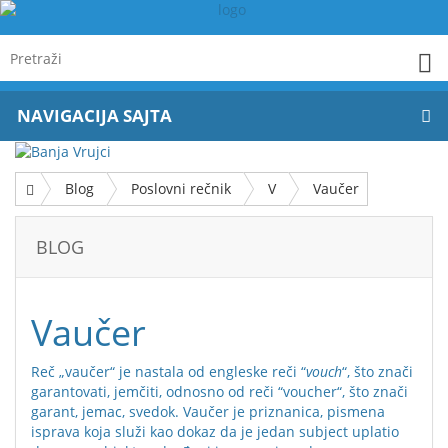
NAVIGACIJA SAJTA
Blog
Poslovni rečnik
V
Vaučer
BLOG
Vaučer
Reč „vaučer“ je nastala od engleske reči “
vouch
“, što znači
garantovati, jemčiti, odnosno od reči “voucher“, što znači
garant, jemac, svedok. Vaučer je priznanica, pismena
isprava koja služi kao dokaz da je jedan subject uplatio