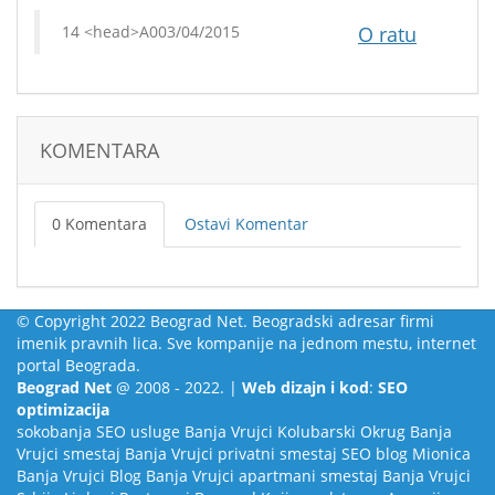
03/04/2015
O ratu
KOMENTARA
0 Komentara
Ostavi Komentar
© Copyright 2022 Beograd Net. Beogradski adresar firmi
imenik pravnih lica. Sve kompanije na jednom mestu, internet
portal Beograda.
Beograd Net
@ 2008 - 2022. |
Web dizajn i kod
:
SEO
optimizacija
sokobanja
SEO usluge
Banja Vrujci
Kolubarski Okrug
Banja
Vrujci smestaj
Banja Vrujci privatni smestaj
SEO blog
Mionica
Banja Vrujci Blog
Banja Vrujci apartmani smestaj
Banja Vrujci