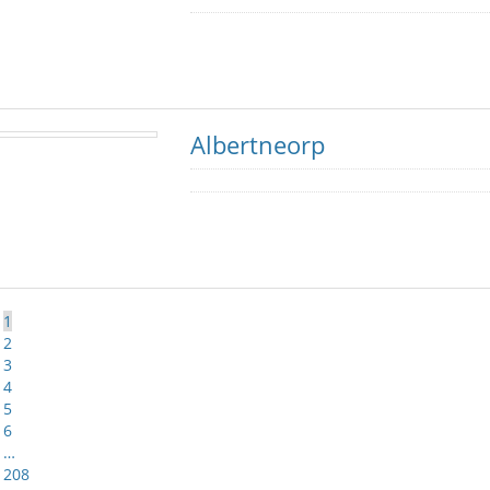
Albertneorp
1
2
3
4
5
6
…
208