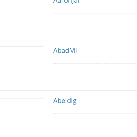
AaronJaf
AbadMl
Abeldig