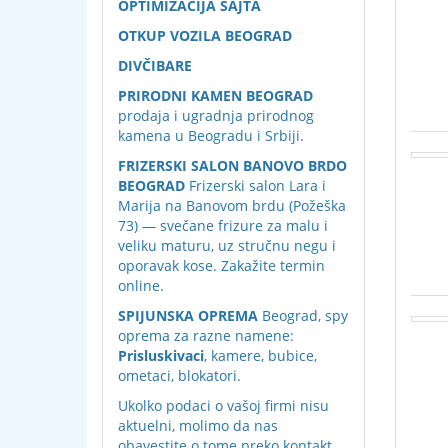
OPTIMIZACIJA SAJTA
OTKUP VOZILA BEOGRAD
DIVČIBARE
PRIRODNI KAMEN BEOGRAD
prodaja i ugradnja prirodnog
kamena u Beogradu i Srbiji.
FRIZERSKI SALON BANOVO BRDO
BEOGRAD
Frizerski salon Lara i
Marija na Banovom brdu (Požeška
73) — svečane frizure za malu i
veliku maturu, uz stručnu negu i
oporavak kose. Zakažite termin
online.
SPIJUNSKA OPREMA
Beograd, spy
oprema za razne namene:
Prisluskivaci
, kamere, bubice,
ometaci, blokatori.
Ukolko podaci o vašoj firmi nisu
aktuelni, molimo da nas
obavestite o tome preko
kontakt