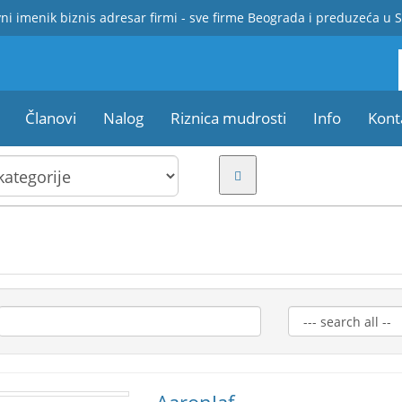
ni imenik biznis adresar firmi - sve firme Beograda i preduzeća u S
Članovi
Nalog
Riznica mudrosti
Info
Kont