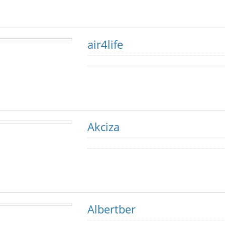
air4life
Akciza
Albertber