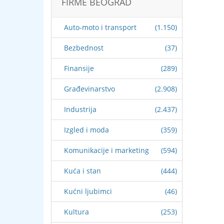
FIRME BEOGRAD
Auto-moto i transport
(1.150)
Bezbednost
(37)
Finansije
(289)
Građevinarstvo
(2.908)
Industrija
(2.437)
Izgled i moda
(359)
Komunikacije i marketing
(594)
Kuća i stan
(444)
Kućni ljubimci
(46)
Kultura
(253)