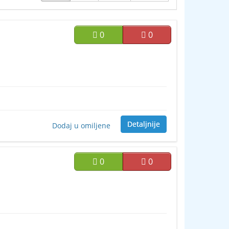
0
0
Detaljnije
Dodaj u omiljene
0
0