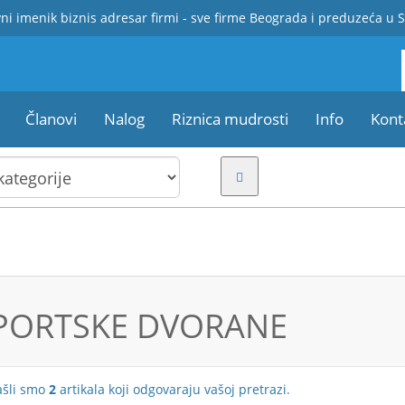
ni imenik biznis adresar firmi - sve firme Beograda i preduzeća u S
Članovi
Nalog
Riznica mudrosti
Info
Kont
PORTSKE DVORANE
ašli smo
2
artikala koji odgovaraju vašoj pretrazi.