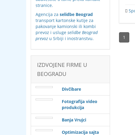
stranice
.
Sp
Agencija za
selidbe Beograd
transport kartonske kutije za
pakovanje kamionski ili kombi
prevoz i usluge
selidbe Beograd
1
prevoz
u Srbiji i inostranstvu.
IZDVOJENE FIRME U
BEOGRADU
Divčibare
Fotografija video
produkcija
Banja Vrujci
Optimizacija sajta