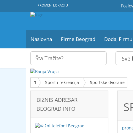
PROMENI LOKACIJU
Poslov
Naslovna
Firme Beograd
Dodaj Firmu
Sport i rekreacija
Sportske dvorane
BIZNIS ADRESAR
S
BEOGRAD INFO
pron