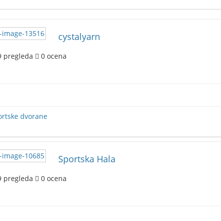
cystalyarn
9
pregleda
0
ocena
ortske dvorane
Sportska Hala
9
pregleda
0
ocena