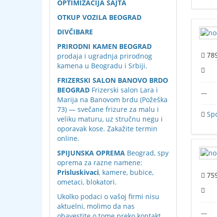
OPTIMIZACIJA SAJTA
OTKUP VOZILA BEOGRAD
DIVČIBARE
PRIRODNI KAMEN BEOGRAD
78
prodaja i ugradnja prirodnog
kamena u Beogradu i Srbiji.
FRIZERSKI SALON BANOVO BRDO
BEOGRAD
Frizerski salon Lara i
---
Marija na Banovom brdu (Požeška
73) — svečane frizure za malu i
Sp
veliku maturu, uz stručnu negu i
oporavak kose. Zakažite termin
online.
SPIJUNSKA OPREMA
Beograd, spy
oprema za razne namene:
Prisluskivaci
, kamere, bubice,
75
ometaci, blokatori.
Ukolko podaci o vašoj firmi nisu
aktuelni, molimo da nas
---
obavestite o tome preko
kontakt