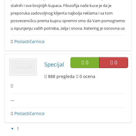
stalnih i sve brojnijih kupaca. Filozofija naše kuce je da je
preporuka zadovoljnog klijenta najbolja reklama i sa tom
posvecenošcu prema kupcu spremni smo da Vam pomognemo
u ispunjenju vaših potreba, zelja i snova. Ketering je osnovna us
Poslastičarnice
0
0
Specijal
888
pregleda
0
ocena
---
Poslastičarnice
1