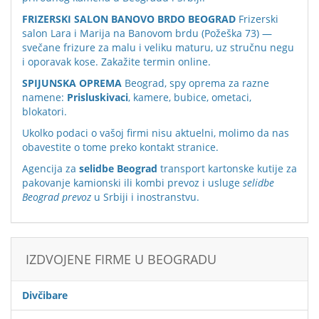
FRIZERSKI SALON BANOVO BRDO BEOGRAD
Frizerski
salon Lara i Marija na Banovom brdu (Požeška 73) —
svečane frizure za malu i veliku maturu, uz stručnu negu
i oporavak kose. Zakažite termin online.
SPIJUNSKA OPREMA
Beograd, spy oprema za razne
namene:
Prisluskivaci
, kamere, bubice, ometaci,
blokatori.
Ukolko podaci o vašoj firmi nisu aktuelni, molimo da nas
obavestite o tome preko
kontakt stranice
.
Agencija za
selidbe Beograd
transport kartonske kutije za
pakovanje kamionski ili kombi prevoz i usluge
selidbe
Beograd prevoz
u Srbiji i inostranstvu.
IZDVOJENE FIRME U BEOGRADU
Divčibare