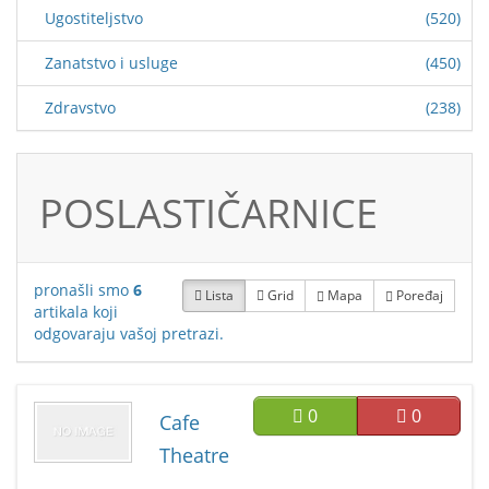
Ugostiteljstvo
(520)
Zanatstvo i usluge
(450)
Zdravstvo
(238)
POSLASTIČARNICE
pronašli smo
6
Lista
Grid
Mapa
Poređaj
artikala koji
odgovaraju vašoj pretrazi.
0
0
Cafe
Theatre