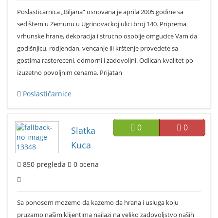
Poslasticarnica „Biljana“ osnovana je aprila 2005.godine sa
sedištem u Zemunu u Ugrinovackoj ulici broj 140. Priprema
vrhunske hrane, dekoracija i strucno osoblje omgucice Vam da
godišnjicu, rodjendan, vencanje ili krštenje provedete sa
gostima rastereceni, odmorni i zadovoljni. Odlican kvalitet po
izuzetno povoljnim cenama. Prijatan
Poslastičarnice
0
0
Slatka
Kuca
850
pregleda
0
ocena
Sa ponosom mozemo da kazemo da hrana i usluga koju
pruzamo našim klijentima nailazi na veliko zadovoljstvo naših