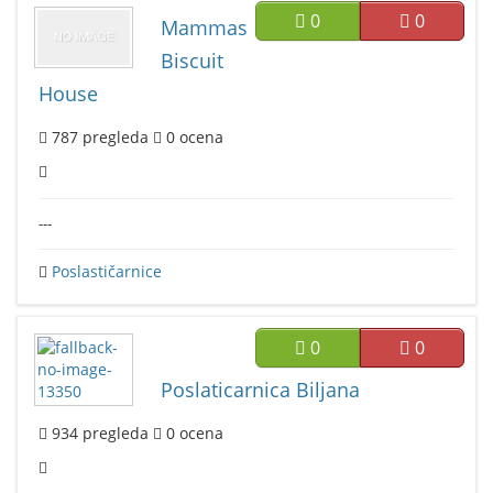
0
0
Mammas
Biscuit
House
787
pregleda
0
ocena
---
Poslastičarnice
0
0
Poslaticarnica Biljana
934
pregleda
0
ocena