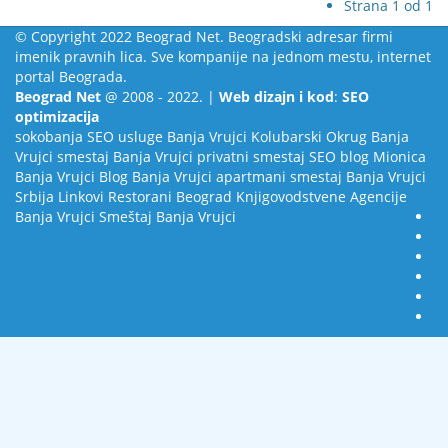
Strana 1 od 1
© Copyright 2022 Beograd Net. Beogradski adresar firmi
imenik pravnih lica. Sve kompanije na jednom mestu, internet
portal Beograda.
Beograd Net
@ 2008 - 2022. |
Web dizajn i kod
:
SEO
optimizacija
sokobanja
SEO usluge
Banja Vrujci
Kolubarski Okrug
Banja
Vrujci smestaj
Banja Vrujci privatni smestaj
SEO blog
Mionica
Banja Vrujci Blog
Banja Vrujci apartmani smestaj
Banja Vrujci
Srbija
Linkovi
Restorani Beograd
Knjigovodstvene Agencije
Banja Vrujci Smeštaj
Banja Vrujci