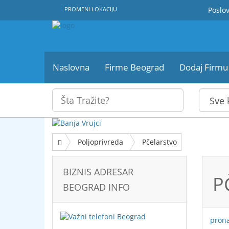
PROMENI LOKACIJU
Poslov
Naslovna
Firme Beograd
Dodaj Firmu
Poljoprivreda
Pčelarstvo
BIZNIS ADRESAR
P
BEOGRAD INFO
pron