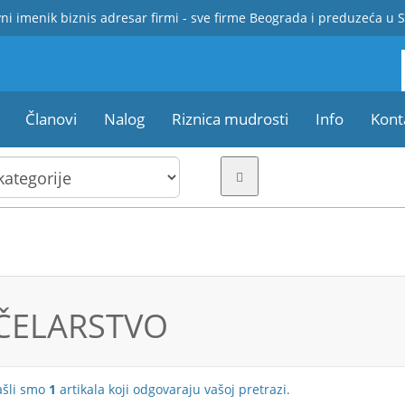
ni imenik biznis adresar firmi - sve firme Beograda i preduzeća u S
Članovi
Nalog
Riznica mudrosti
Info
Kont
ČELARSTVO
ašli smo
1
artikala koji odgovaraju vašoj pretrazi.