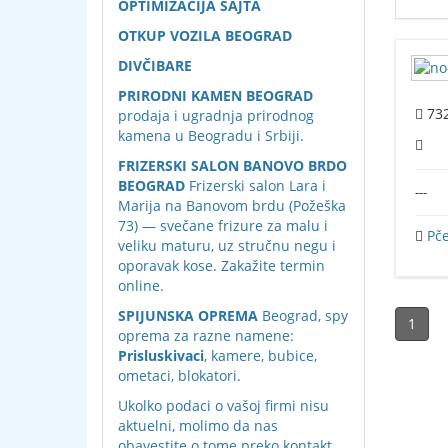
OPTIMIZACIJA SAJTA
OTKUP VOZILA BEOGRAD
DIVČIBARE
PRIRODNI KAMEN BEOGRAD
73
prodaja i ugradnja prirodnog
kamena u Beogradu i Srbiji.
FRIZERSKI SALON BANOVO BRDO
BEOGRAD
Frizerski salon Lara i
---
Marija na Banovom brdu (Požeška
73) — svečane frizure za malu i
Pče
veliku maturu, uz stručnu negu i
oporavak kose. Zakažite termin
online.
SPIJUNSKA OPREMA
Beograd, spy
1
oprema za razne namene:
Prisluskivaci
, kamere, bubice,
ometaci, blokatori.
Ukolko podaci o vašoj firmi nisu
aktuelni, molimo da nas
obavestite o tome preko
kontakt