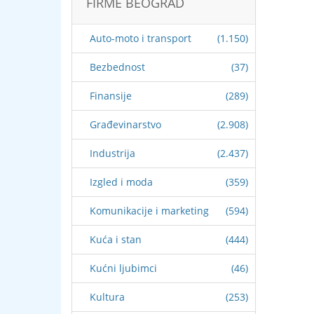
FIRME BEOGRAD
Auto-moto i transport
(1.150)
Bezbednost
(37)
Finansije
(289)
Građevinarstvo
(2.908)
Industrija
(2.437)
Izgled i moda
(359)
Komunikacije i marketing
(594)
Kuća i stan
(444)
Kućni ljubimci
(46)
Kultura
(253)