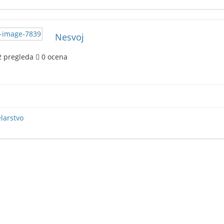
Nesvoj
2
pregleda
0
ocena
larstvo